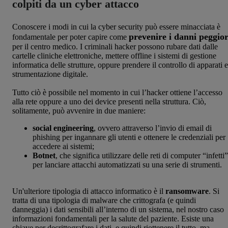
colpiti da un cyber attacco
Conoscere i modi in cui la cyber security può essere minacciata è
prevenire i danni peggior
fondamentale per poter capire come
per il centro medico. I criminali hacker possono rubare dati dalle
cartelle cliniche elettroniche, mettere offline i sistemi di gestione
informatica delle strutture, oppure prendere il controllo di apparati e
strumentazione digitale.
Tutto ciò è possibile nel momento in cui l’hacker ottiene l’accesso
alla rete oppure a uno dei device presenti nella struttura. Ciò,
solitamente, può avvenire in due maniere:
social engineering
, ovvero attraverso l’invio di email di
phishing per ingannare gli utenti e ottenere le credenziali per
accedere ai sistemi;
Botnet
, che significa utilizzare delle reti di computer “infetti”
per lanciare attacchi automatizzati su una serie di strumenti.
Un'ulteriore tipologia di attacco informatico è il
ransomware
. Si
tratta di una tipologia di malware che crittografa (e quindi
danneggia) i dati sensibili all’interno di un sistema, nel nostro caso
informazioni fondamentali per la salute del paziente. Esiste una
chiave per decrittografare i dati, e quindi riottenere il tutto, ma