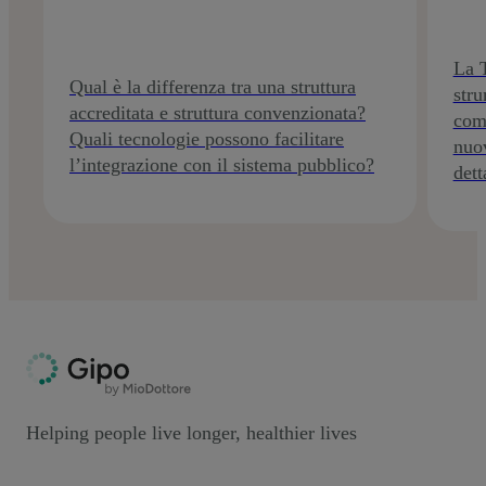
La T
Qual è la differenza tra una struttura
stru
accreditata e struttura convenzionata?
com
Quali tecnologie possono facilitare
nuov
l’integrazione con il sistema pubblico?
dett
Helping people live longer, healthier lives