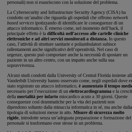
personali) non si esauriscono con la soluzione del problema.
La Cybersecurity and Infrastructure Security Agency (CISA) ha
condotto un’analisi che riguarda gli ospedali che offrono
network
based services
ipotizzando di identificare le conseguenze di un
attacco informatico. È emerso come, nel momento dell’hack, il
principale effetto è la
difficoltà nell’accesso alle cartelle cliniche
elettroniche e ad altri servizi monitorati a distanza.
In questo
caso, l’attività di strutture sanitarie e poliambulatori subisce
rallentamenti anche significativi dell’operatività. Nel caso di
urgenze, questo può comportare anche la necessità di spostare un
paziente in un altro centro, con un impatto anche sulla sua
sopravvivenza.
Alcuni studi condotti dalla University of Central Florida insieme all
Vanderbilt University hanno osservato come, negli ospedali dove e
stato registrato un attacco informatico,
è aumentato il tempo medi
necessario per l’esecuzione di un
elettrocardiogramma
e la cresci
della
mortalità per infarto
miocardico acuto a 30 giorni. Queste
conseguenze così drammatiche per la vita dei pazienti non
dipendono soltanto dalla minaccia informatica in sé, ma anche dalla
tipologia di soluzioni messe in atto.
Misure di sicurezza molto
rigide
, introdotte senza un’adeguata preparazione e formazione del
personale si trasformano esse stesse in un problema.