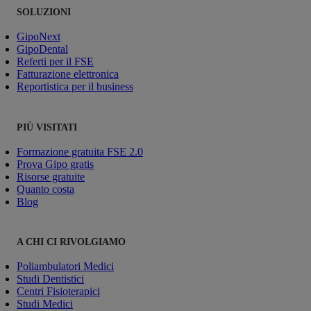
SOLUZIONI
GipoNext
GipoDental
Referti per il FSE
Fatturazione elettronica
Reportistica per il business
PIÙ VISITATI
Formazione gratuita FSE 2.0
Prova Gipo gratis
Risorse gratuite
Quanto costa
Blog
A CHI CI RIVOLGIAMO
Poliambulatori Medici
Studi Dentistici
Centri Fisioterapici
Studi Medici