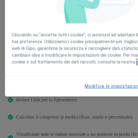
Cliccando su "accetta tutti i cookie", ci autorizzi ad adattare il
Creare le fatture elettroniche per la PA
tue preferenze. Utilizziamo i cookie principalmente per migliorar
web di Gipo, garantirne la sicurezza e raccogliere dati statisti
cambiare idea e modificare le impostazioni dei cookie. Per ma
Creare le fatture per i pazienti
cookie e sul trattamento dei dati raccolti, consulta la nostra
Inviare i dati sanitari al sistema Tessera Sanitaria per il 730
precompilato
Modifica le impostazio
Inviare i dati per lo Spesometro
Calcolare il compenso ai medici (fisso, orario o percentuale)
Visualizzare tutte le fatture associate a un paziente in pochi cli