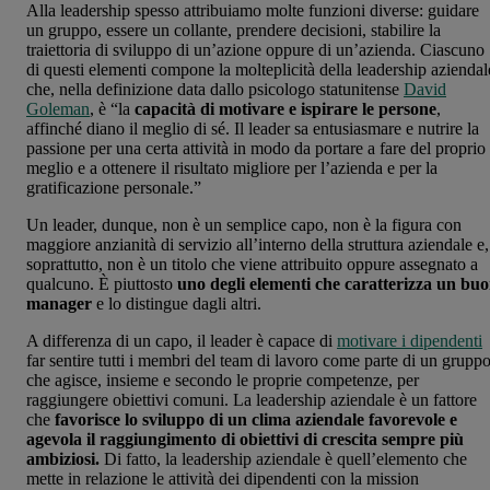
Alla leadership spesso attribuiamo molte funzioni diverse: guidare
un gruppo, essere un collante, prendere decisioni, stabilire la
traiettoria di sviluppo di un’azione oppure di un’azienda. Ciascuno
di questi elementi compone la molteplicità della leadership aziendal
che, nella definizione data dallo psicologo statunitense
David
Goleman
, è “la
capacità di motivare e ispirare le persone
,
affinché diano il meglio di sé. Il leader sa entusiasmare e nutrire la
passione per una certa attività in modo da portare a fare del proprio
meglio e a ottenere il risultato migliore per l’azienda e per la
gratificazione personale.”
Un leader, dunque, non è un semplice capo, non è la figura con
maggiore anzianità di servizio all’interno della struttura aziendale e,
soprattutto, non è un titolo che viene attribuito oppure assegnato a
qualcuno. È piuttosto
uno degli elementi che caratterizza un bu
manager
e lo distingue dagli altri.
A differenza di un capo, il leader è capace di
motivare i dipendenti
far sentire tutti i membri del team di lavoro come parte di un grupp
che agisce, insieme e secondo le proprie competenze, per
raggiungere obiettivi comuni. La leadership aziendale è un fattore
che
favorisce lo sviluppo di un clima aziendale favorevole e
agevola il raggiungimento di obiettivi di crescita sempre più
ambiziosi.
Di fatto, la leadership aziendale è quell’elemento che
mette in relazione le attività dei dipendenti con la mission