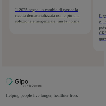
Il 2025 segna un cambio di passo: la
ricetta dematerializzata non è più una
Il g
soluzione emergenziale, ma la norma.
espr
pote
CRM
ques
Helping people live longer, healthier lives