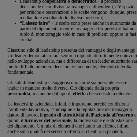
Leadership
cooperativa o democratica
- il processo
decisionale è condiviso tra manager e dipendenti, c’è spazio
per critiche e osservazioni e le scelte vengono, dunque, prese
mediando e ascoltando le diverse posizioni;
“Laissez-faire”
- le scelte sono prese anche in autonomia da
parte dei dipendenti, mentre i manager e i supervisori hanno
ruolo di monitoraggio solo in caso di problemi oppure in fasi
cruciali.
Ciascuno stile di leadership presenta dei vantaggi e degli svantaggi.
Un leader democratico farà sentire i dipendenti fortemente coinvolti
nello sviluppo aziendale, ma a differenza di un leader autoritario sa
molto difficile prendere decisioni velocemente, elemento talvolta
fondamentale.
Gli stili di leadership ci suggeriscono come sia possibile essere
leader in maniera molto diversa. Ciò dipende dalla propria
personalità
, ma anche dal tipo di
effetto
che si desidera ottenere.
La leadership aziendale, infatti, è importante perché condiziona
l’ambiente lavorativo, l’immagine e la reputazione del manager o
datore di lavoro,
il grado di attrattività dell’azienda all’esterno
e
quindi il
turnover del personale
, la motivazione e soddisfazione
dei dipendenti. Un mix di elementi che hanno un effetto, infine,
anche sulla qualità del servizio offerto ai clienti o ai pazienti.