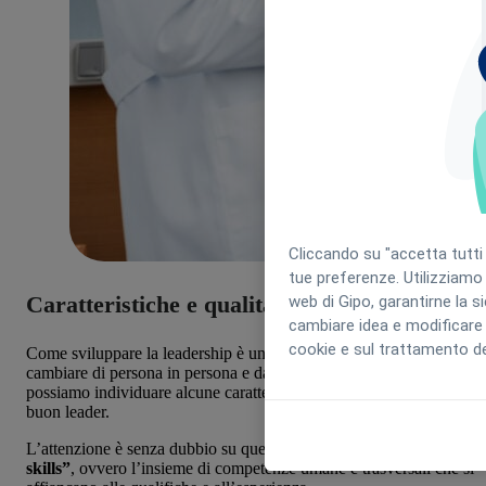
Cliccando su "accetta tutti i
tue preferenze. Utilizziamo 
Caratteristiche e qualità di un leader
web di Gipo, garantirne la s
cambiare idea e modificare 
cookie e sul trattamento dei
Come sviluppare la leadership è un processo personale che può
cambiare di persona in persona e da contesto a contesto, però
possiamo individuare alcune caratteristiche e qualità che fanno un
buon leader.
L’attenzione è senza dubbio su quelle che vengono chiamate
“soft
skills”
, ovvero l’insieme di competenze umane e trasversali che si