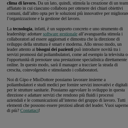
clima di lavoro.
Da un lato, quindi, stimola la creazione di un team
affiatato in cui ciascuno collabora per ottenere dei chiari obiettivi
comuni, dall’altro opta per le soluzioni più innovative per migliorar
l’organizzazione e la gestione del lavoro.
La
tecnologia
, infatti, è un supporto concreto e uno strumento di
leadership: adottare
software gestionale
all’avanguardia stimola i
collaboratori ad essere aggiornati e dimostra che la direzione di
sviluppo della struttura è smart e moderna. Allo stesso modo, un
leader attento ai
bisogni dei pazienti
può introdurre novità tra i
servizi promossi dal poliambulatori, come ad esempio la televisita o
l'opportunità di prenotare una prestazione specialistica direttamente
online. In questo modo, sarà il manager a tracciare la strada di
crescita, coinvolgendo e stimolando i collaboratori.
Noi di Gipo e MioDottore possiamo lavorare insieme a
poliambulatori e studi medici per fornire servizi innovativi e digitali
per le strutture sanitarie. Possiamo agevolare lo sviluppo in questa
direzione e adattare servizi che rendono più fluidi i processi
aziendali e le comunicazioni all’interno del gruppo di lavoro. Tutti
elementi che possono essere preziosi alleati del leader. Vuoi sapern
di più?
Contattaci
!