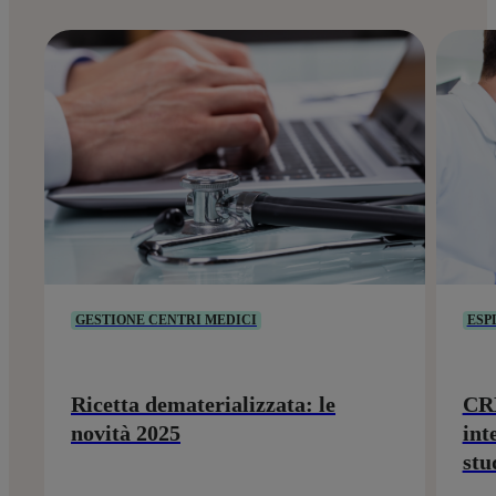
GESTIONE CENTRI MEDICI
ESP
Ricetta dematerializzata: le
CRM
novità 2025
int
stu