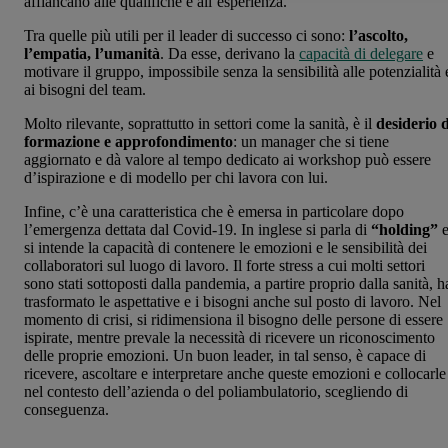
affiancano alle qualifiche e all’esperienza.
Tra quelle più utili per il leader di successo ci sono:
l’ascolto,
l’empatia, l’umanità
. Da esse, derivano la
capacità di delegare
e
motivare il gruppo, impossibile senza la sensibilità alle potenzialità 
ai bisogni del team.
Molto rilevante, soprattutto in settori come la sanità, è il
desiderio d
formazione e approfondimento
: un manager che si tiene
aggiornato e dà valore al tempo dedicato ai workshop può essere
d’ispirazione e di modello per chi lavora con lui.
Infine, c’è una caratteristica che è emersa in particolare dopo
l’emergenza dettata dal Covid-19. In inglese si parla di
“holding”
si intende la capacità di contenere le emozioni e le sensibilità dei
collaboratori sul luogo di lavoro. Il forte stress a cui molti settori
sono stati sottoposti dalla pandemia, a partire proprio dalla sanità, h
trasformato le aspettative e i bisogni anche sul posto di lavoro. Nel
momento di crisi, si ridimensiona il bisogno delle persone di essere
ispirate, mentre prevale la necessità di ricevere un riconoscimento
delle proprie emozioni. Un buon leader, in tal senso, è capace di
ricevere, ascoltare e interpretare anche queste emozioni e collocarle
nel contesto dell’azienda o del poliambulatorio, scegliendo di
conseguenza.