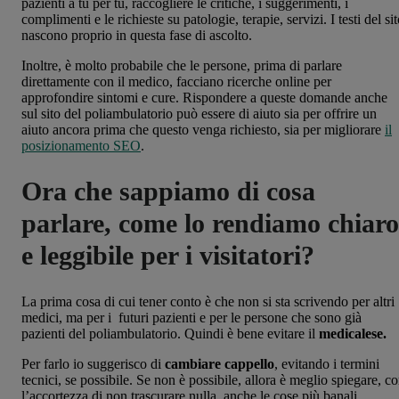
pazienti a tu per tu, raccogliere le critiche, i suggerimenti, i
complimenti e le richieste su patologie, terapie, servizi. I testi del si
nascono proprio in questa fase di ascolto.
Inoltre, è molto probabile che le persone, prima di parlare
direttamente con il medico, facciano ricerche online per
approfondire sintomi e cure. Rispondere a queste domande anche
sul sito del poliambulatorio può essere di aiuto sia per offrire un
aiuto ancora prima che questo venga richiesto, sia per migliorare
il
posizionamento SEO
.
Ora che sappiamo di cosa
parlare, come lo rendiamo chiaro
e leggibile per i visitatori?
La prima cosa di cui tener conto è che non si sta scrivendo per altri
medici, ma per i futuri pazienti e per le persone che sono già
pazienti del poliambulatorio. Quindi è bene evitare il
medicalese.
Per farlo io suggerisco di
cambiare cappello
, evitando i termini
tecnici, se possibile. Se non è possibile, allora è meglio spiegare, c
l’accortezza di non trascurare nulla, anche le cose più banali.