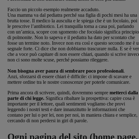
Faccio un piccolo esempio realmente accaduto.
Una mamma va dal pediatra perché sua figlia di pochi mesi ha una
brutta tosse. Il medico la ausculta e le spiega che è un focolaio, poi
le prescrive l’antibiotico. Lei tranquilla torna a casa poi, parlando
con un’amica, scopre con sgomento che focolaio significa principio
di polmonite. Non lo sapeva e il pediatra ha dato per scontato che
fosse un termine noto. Invece non era così e questo secondo me è 
segnale forte. Ci dice che non dobbiamo trascurare nulla. E se è ve
che a voce può capitare di non essere chiari, quando si scrive invec
non ci sono molte scuse, perché possiamo rileggere.
Non bisogna aver paura di sembrare poco professionali
.
Anzi, sforzarsi di essere chiari è difficile: ci impone di scavare e
mettere ordine tra le nostre conoscenze per poterle comunicare.
Prima ancora di scrivere, quindi, dovremmo sempre
metterci dalla
parte di chi legge.
Significa ribaltare la prospettiva: capire cosa è
importante per il lettore, quali sentimenti vogliamo che provi
leggendo i nostri testi e dare innanzitutto le informazioni che
contano per lui o per lei, non per noi, in maniera chiara e semplice,
cercando di non perdersi in giri di parole.
Ogni pagina del sito (home page,