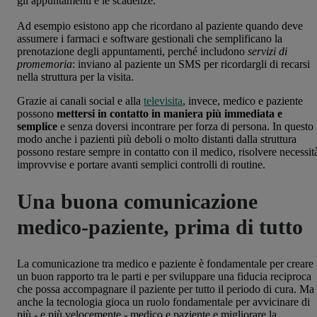
gli appuntamenti e le scadenze.
Ad esempio esistono app che ricordano al paziente quando deve
assumere i farmaci e software gestionali che semplificano la
prenotazione degli appuntamenti, perché includono
servizi di
promemoria
: inviano al paziente un SMS per ricordargli di recarsi
nella struttura per la visita.
Grazie ai canali social e alla
televisita
, invece, medico e paziente
possono
mettersi in contatto in maniera più immediata e
semplice
e senza doversi incontrare per forza di persona. In questo
modo anche i pazienti più deboli o molto distanti dalla struttura
possono restare sempre in contatto con il medico, risolvere necessit
improvvise e portare avanti semplici controlli di routine.
Una buona comunicazione
medico-paziente, prima di tutto
La comunicazione tra medico e paziente è fondamentale per creare
un buon rapporto tra le parti e per sviluppare una fiducia reciproca
che possa accompagnare il paziente per tutto il periodo di cura. Ma
anche la tecnologia gioca un ruolo fondamentale per avvicinare di
più - e più velocemente - medico e paziente e migliorare la