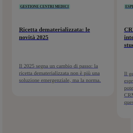
GESTIONE CENTRI MEDICI
ESP
Ricetta dematerializzata: le
CRM
novità 2025
int
stu
Il 2025 segna un cambio di passo: la
ricetta dematerializzata non è più una
Il g
soluzione emergenziale, ma la norma.
espr
pote
CRM
ques