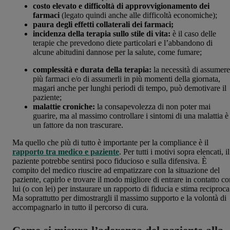
costo elevato e difficoltà di approvvigionamento dei
farmaci
(legato quindi anche alle difficoltà economiche);
paura degli effetti collaterali dei farmaci;
incidenza della terapia sullo stile di vita:
è il caso delle
terapie che prevedono diete particolari e l’abbandono di
alcune abitudini dannose per la salute, come fumare;
complessità e durata della terapia:
la necessità di assumere
più farmaci e/o di assumerli in più momenti della giornata,
magari anche per lunghi periodi di tempo, può demotivare il
paziente;
malattie croniche:
la consapevolezza di non poter mai
guarire, ma al massimo controllare i sintomi di una malattia è
un fattore da non trascurare.
Ma quello che più di tutto è importante per la compliance è il
rapporto tra medico e paziente
. Per tutti i motivi sopra elencati, il
paziente potrebbe sentirsi poco fiducioso e sulla difensiva. È
compito del medico riuscire ad empatizzare con la situazione del
paziente, capirlo e trovare il modo migliore di entrare in contatto co
lui (o con lei) per instaurare un rapporto di fiducia e stima reciproca
Ma soprattutto per dimostrargli il massimo supporto e la volontà di
accompagnarlo in tutto il percorso di cura.