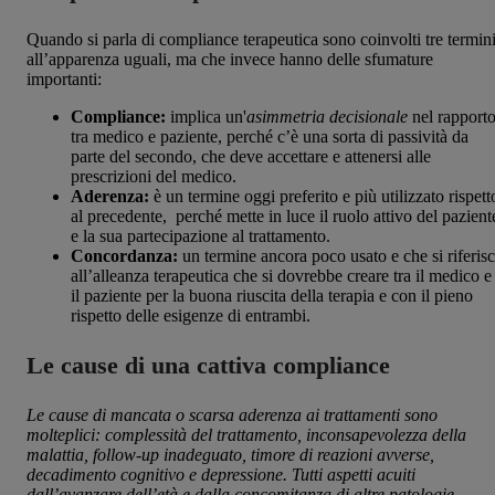
Quando si parla di compliance terapeutica sono coinvolti tre termin
all’apparenza uguali, ma che invece hanno delle sfumature
importanti:
Compliance:
implica un'
asimmetria decisionale
nel rapport
tra medico e paziente, perché c’è una sorta di passività da
parte del secondo, che deve accettare e attenersi alle
prescrizioni del medico.
Aderenza:
è un termine oggi preferito e più utilizzato rispett
al precedente, perché mette in luce il ruolo attivo del pazient
e la sua partecipazione al trattamento.
Concordanza:
un termine ancora poco usato e che si riferis
all’alleanza terapeutica che si dovrebbe creare tra il medico e
il paziente per la buona riuscita della terapia e con il pieno
rispetto delle esigenze di entrambi.
Le cause di una cattiva compliance
Le cause di mancata o scarsa aderenza ai trattamenti sono
molteplici: complessità del trattamento, inconsapevolezza della
malattia, follow-up inadeguato, timore di reazioni avverse,
decadimento cognitivo e depressione. Tutti aspetti acuiti
dall’avanzare dell’età e dalla concomitanza di altre patologie.