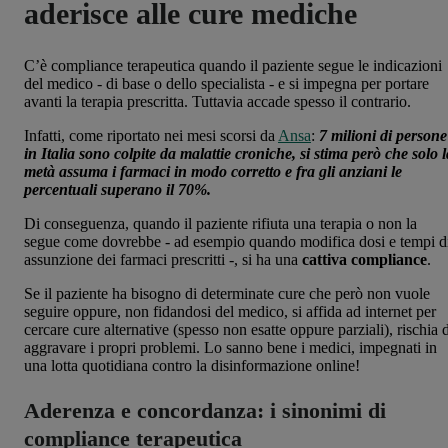
aderisce alle cure mediche
C’è compliance terapeutica quando il paziente segue le indicazioni
del medico - di base o dello specialista - e si impegna per portare
avanti la terapia prescritta. Tuttavia accade spesso il contrario.
Infatti, come riportato nei mesi scorsi da
Ansa
:
7 milioni di persone
in Italia sono colpite da malattie croniche, si stima però che solo l
metà assuma i farmaci in modo corretto e fra gli anziani le
percentuali superano il 70%.
Di conseguenza, quando il paziente rifiuta una terapia o non la
segue come dovrebbe - ad esempio quando modifica dosi e tempi d
assunzione dei farmaci prescritti -, si ha una
cattiva compliance
.
Se il paziente ha bisogno di determinate cure che però non vuole
seguire oppure, non fidandosi del medico, si affida ad internet per
cercare cure alternative (spesso non esatte oppure parziali), rischia 
aggravare i propri problemi. Lo sanno bene i medici, impegnati in
una lotta quotidiana contro la disinformazione online!
Aderenza e concordanza: i sinonimi di
compliance terapeutica