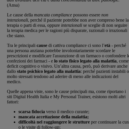
(Ansa)
Le cause della
mancata compliance
possono essere
non
intenzionali
, perché il paziente potrebbe non aver compreso bene la
terapia o parti di essa, oppure
intenzionali
se sceglie di non seguire
la terapia medica per le ragioni più disparate, razionali o irrazionali
che siano.
Tra le principali
cause
di cattiva compliance ci sono l’
età
-
perché
una persona anziana potrebbe involontariamente scordare le
prescrizioni e modificare l'assunzione di un farmaco o confondere l
confezioni dei farmaci - e
lo stato fisico legato alla malattia
, come
deficit cognitivo o visivo. Un’altra causa, però, può derivare anche
dallo
stato psichico legato alla malattia
: perché pazienti instabili o
molto stressati tendono ad aderire di meno alle indicazioni del
medico.
Quelle appena viste, sono le cause principali ma, come riportano i
siti Digital Health Italia e My Personal Trainer, esistono molti altri
fattori:
scarsa fiducia
verso il medico curante;
mancata accettazione della malattia;
difficoltà nel raggiungere le strutture
per continuare la cur
o le visite di follow-up;