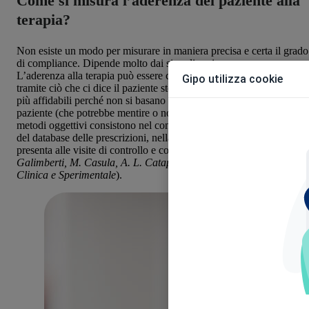
Come si misura l’aderenza del paziente alla
terapia?
Non esiste un modo per misurare in maniera precisa e certa il grado
di compliance. Dipende molto dai singoli casi.
L’aderenza alla terapia può essere controllata con
metodi soggettivi
Gipo utilizza cookie
tramite ciò che ci dice il paziente stesso, oppure
oggettivi
, che sono
più affidabili perché non si basano sulle sensazioni soggettive del
paziente (che potrebbe mentire o non sapersi esprimere bene). I
metodi oggettivi consistono nel conteggio delle pillole, nelle analisi
del database delle prescrizioni, nella frequenza con cui il paziente si
presenta alle visite di controllo e così via (
fonte: CARE 1, 2018, F.
Galimberti, M. Casula, A. L. Catapano, Società Italiana di Terapi
Clinica e Sperimentale
).