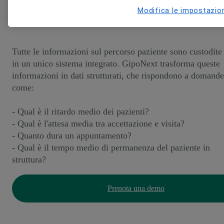
Modifica le impostazio
Tutte le informazioni sul percorso paziente sono custodite
in un unico sistema integrato. GipoNext trasforma queste
informazioni in dati strutturati, che rispondono a domande
come:
- Qual è il ritardo medio dei pazienti?
- Qual è l'attesa media tra accettazione e visita?
- Quanto dura un appuntamento?
- Qual è il tempo medio di permanenza del paziente in
struttura?
Prenota una demo