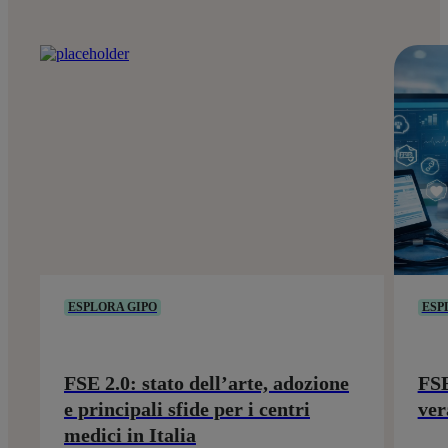
ESPLORA GIPO
ESP
FSE 2.0: stato dell’arte, adozione
FSE
e principali sfide per i centri
ver
medici in Italia