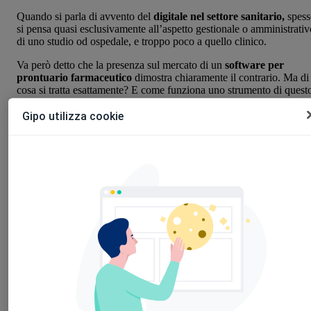
Quando si parla di avvento del
digitale nel settore sanitario,
spess
si pensa quasi esclusivamente all’aspetto gestionale o amministrativ
di uno studio od ospedale, e troppo poco a quello clinico.
Va però detto che la presenza sul mercato di un
software per
prontuario farmaceutico
dimostra chiaramente il contrario. Ma di
cosa si tratta esattamente? E come funziona uno strumento di quest
tipo?
Gipo utilizza cookie
GIPO Farma, il moderno
software per prontuario
farmaceutico
GIPO Farma
è un esempio perfetto per poter studiare e capire il
funzionamento di un software di questo tipo, facilmente utilizzabile
da medici e professionisti del settore, senza la necessità di dover
essere un esperto di farmaceutica.
Anzitutto va detto che si tratta di uno strumento informatico
facilmente collegabile ad un qualunque software di refertazione, co
da permettere al medico la corretta prescrizione di farmaci