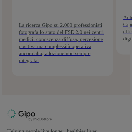
Auto
Gipo
La ricerca Gipo su 2.000 professionisti
effi
fotografa lo stato del FSE 2.0 nei centri
digi
medici: conoscenza diffusa, percezione
positiva ma complessità operativa
ancora alta, adozione non sempre
integrata.
Helping people live longer, healthier lives