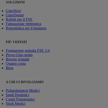
SOLUZIONI
GipoNext
GipoDental
Referti per il FSE
Fatturazione elettronica
Reportistica per il business
PIÙ VISITATI
Formazione gratuita FSE 2.0
Prova Gipo gratis
Risorse gratuite
Quanto costa
Blog
A CHI CI RIVOLGIAMO
Poliambulatori Medici
Studi Dentistici
Centri Fisioterapici
Studi Medici