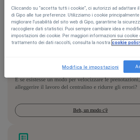
Cliccando su "accetta tutti i cookie", ci autorizzi ad adattare i
di Gipo alle tue preferenze. Utilizziamo i cookie principalmente
migliorare l'usabilità del sito web di Gipo, garantirne la sicurez
raccogliere dati statistici. Puoi sempre cambiare idea e modifi
impostazioni dei cookie. Per maggiori informazioni sui cookie 
trattamento dei dati raccolti, consulta la nostra
cookie polic
Agenda e prenotazioni
A
Modifica le impostazioni
E se esistesse un modo per velocizzare le prenotazioni,
alleggerire il lavoro del centralino e ridurre gli errori?
Beh, un modo c'è