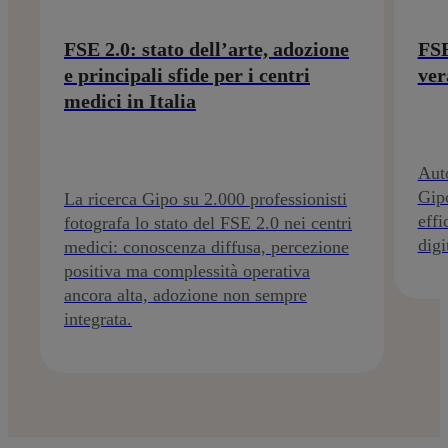
FSE 2.0: stato dell’arte, adozione
FSE
e principali sfide per i centri
ver
medici in Italia
Auto
Gipo
La ricerca Gipo su 2.000 professionisti
effi
fotografa lo stato del FSE 2.0 nei centri
digi
medici: conoscenza diffusa, percezione
positiva ma complessità operativa
ancora alta, adozione non sempre
integrata.