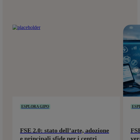
ESPLORA GIPO
ESP
FSE 2.0: stato dell’arte, adozione
FSE
e principali sfide per i centri
ver